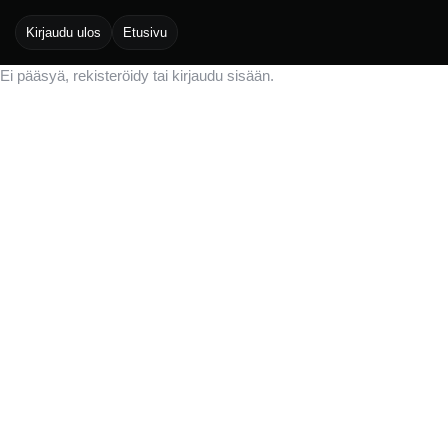
Kirjaudu ulos
Etusivu
Ei pääsyä, rekisteröidy tai kirjaudu sisään.