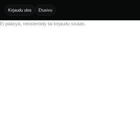
Kirjaudu ulos
Etusivu
Ei pääsyä, rekisteröidy tai kirjaudu sisään.