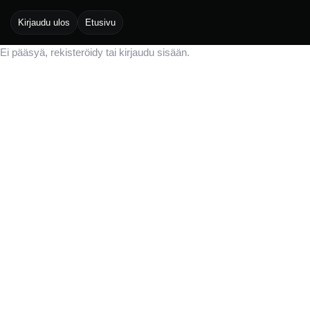
Kirjaudu ulos
Etusivu
Ei pääsyä, rekisteröidy tai kirjaudu sisään.