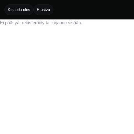
Kirjaudu ulos
Etusivu
Ei pääsyä, rekisteröidy tai kirjaudu sisään.