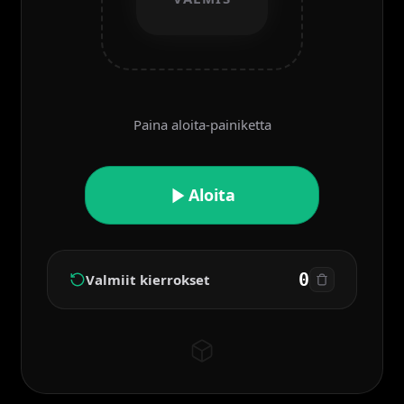
Paina aloita-painiketta
Aloita
0
Valmiit kierrokset