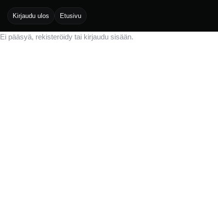
Kirjaudu ulos
Etusivu
Ei pääsyä, rekisteröidy tai kirjaudu sisään.