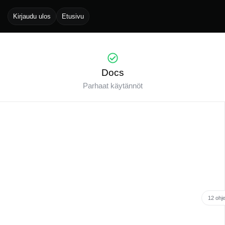
Kirjaudu ulos
Etusivu
Docs
Parhaat käytännöt
12 ohje